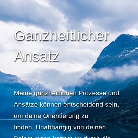
Ganzheitlicher
Ansatz
Meine ganzheitlichen Prozesse und
Ansätze können entscheidend sein,
um deine Orientierung zu
finden. Unabhängig von deinen