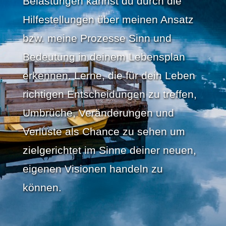
Belastungen kannst du durch die
Hilfestellungen über meinen Ansatz
bzw. meine Prozesse Sinn und
Bedeutung in deinem Lebensplan
erkennen. Lerne, die für dein Leben
richtigen Entscheidungen zu treffen,
Umbrüche, Veränderungen und
Verluste als Chance zu sehen um
zielgerichtet im Sinne deiner neuen,
eigenen Visionen handeln zu
können.