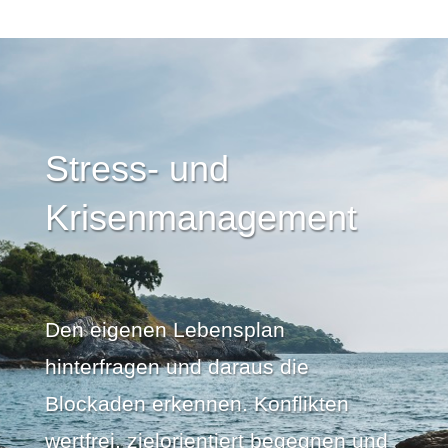
Stress- und
Krisenmanagement
Den eigenen Lebensplan
hinterfragen und daraus die
Blockaden erkennen. Konflikten
wertfrei, zielorientiert begegnen und