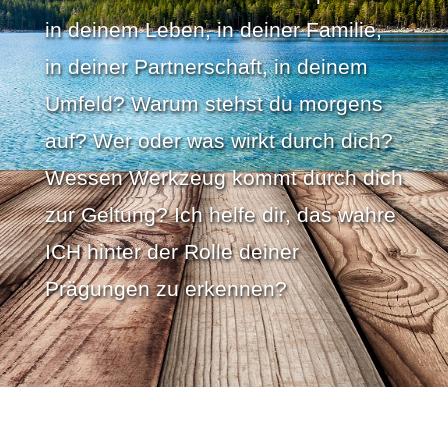
in deinem Leben, in deiner Familie,
in deiner Partnerschaft, in deinem
Umfeld? Warum stehst du morgens
auf? Wer oder was wirkt durch dich?
Wessen Werkzeug kommt durch dich
zur Geltung? Ich helfe dir, das wahre
ICH hinter der Rolle deiner
Prägungen zu erkennen?