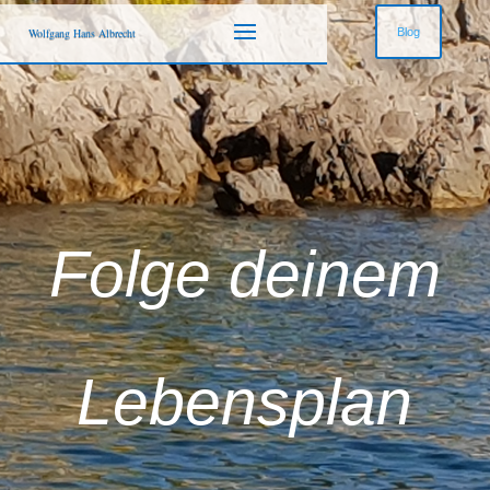
Blog
Wolfgang Hans Albrecht
Folge deinem
Lebensplan