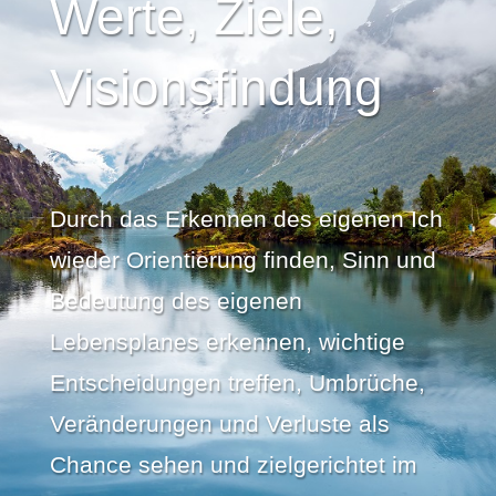
Werte, Ziele,
Visionsfindung
Durch das Erkennen des eigenen Ich
wieder Orientierung finden, Sinn und
Bedeutung des eigenen
Lebensplanes erkennen, wichtige
Entscheidungen treffen, Umbrüche,
Veränderungen und Verluste als
Chance sehen und zielgerichtet im