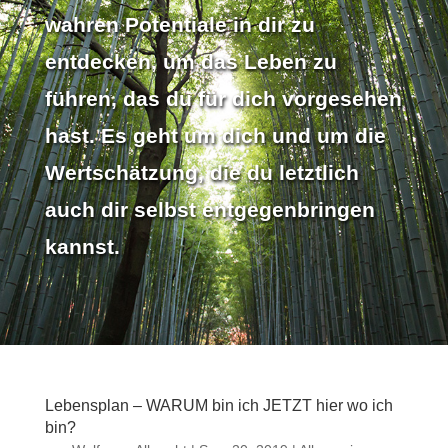
wahren Potentiale in dir zu
entdecken, um das Leben zu
führen, das du für dich vorgesehen
hast. Es geht um dich und um die
Wertschätzung, die du letztlich
auch dir selbst entgegenbringen
kannst.
Lebensplan – WARUM bin ich JETZT hier wo ich
bin?