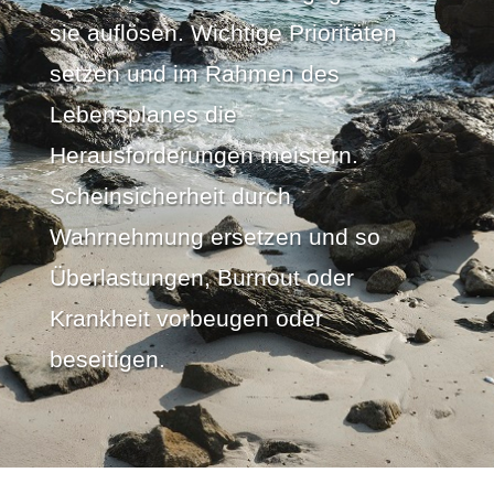
sie auflösen. Wichtige Prioritäten
setzen und im Rahmen des
Lebensplanes die
Herausforderungen meistern.
Scheinsicherheit durch
Wahrnehmung ersetzen und so
Überlastungen, Burnout oder
Krankheit vorbeugen oder
beseitigen.