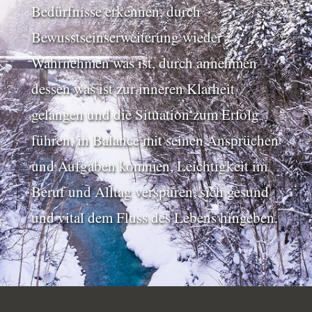
Bedürfnisse erkennen, durch
Bewusstseinserweiterung wieder
Wahrnehmen was ist, durch annehmen
dessen was ist zur inneren Klarheit
gelangen und die Situation zum Erfolg
führen, in Balance mit seinen Ansprüchen
und Aufgaben kommen, Leichtigkeit im
Beruf und Alltag verspüren, sich gesund
und vital dem Fluss des Lebens hingeben.